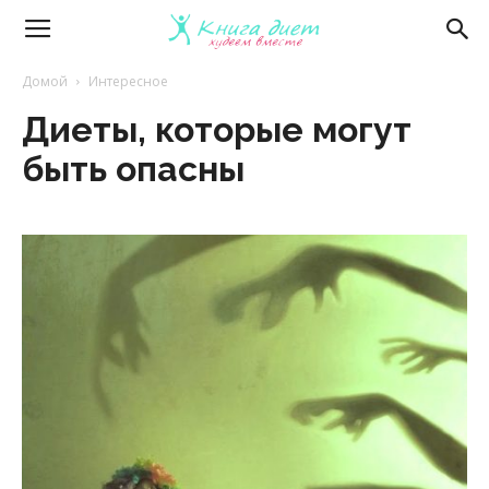
Книга
Домой
Интересное
Диеты, которые могут
диет
быть опасны
—
эффективные
диеты
и