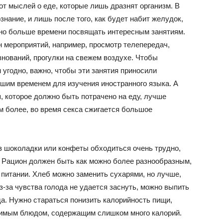
от мыслей о еде, которые лишь дразнят организм. В
нание, и лишь после того, как будет набит желудок,
жно больше времени посвящать интересным занятиям.
 мероприятий, например, просмотр телепередач,
нований, прогулки на свежем воздухе. Чтобы
 угодно, важно, чтобы эти занятия приносили
ошим временем для изучения иностранного языка. А
, которое должно быть потрачено на еду, лучше
м более, во время секса сжигается большое
ез шоколадки или конфеты обходиться очень трудно,
 Рацион должен быть как можно более разнообразным,
в питании. Хлеб можно заменить сухарями, но лучше,
з-за чувства голода не удается заснуть, можно выпить
да. Нужно стараться понизить калорийность пищи,
юбимым блюдом, содержащим слишком много калорий.