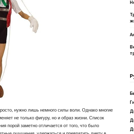
Н
Т
ж
ты
А
В
т
ения
Р
Б
Г
росто, нужно лишь немного силы воли. Однако многие
Д
еняет не только фигуру, но и образ жизни. Список
Д
ия порой заметно отличается от того, что было
Д
ятные ощущения, удержаться и превратить диету в