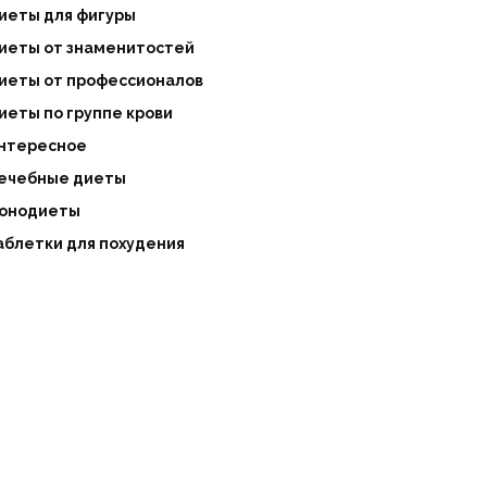
иеты для фигуры
иеты от знаменитостей
иеты от профессионалов
иеты по группе крови
нтересное
ечебные диеты
онодиеты
аблетки для похудения