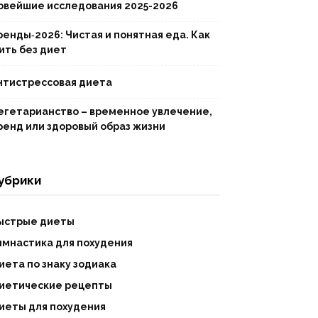
овейшие исследования 2025-2026
ренды‑2026: Чистая и понятная еда. Как
ить без диет
нтистрессовая диета
егетарианство – временное увлечение,
ренд или здоровый образ жизни
убрики
ыстрые диеты
имнастика для похудения
иета по знаку зодиака
иетические рецепты
иеты для похудения