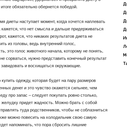
Д
 итоге обязательно обернется победой.
Д
Д
емя диеты наступает момент, когда хочется наплевать
да кажется, что нет смысла и дальше придерживаться
Д
рот, кажется, что никаких результатов диета не
И
ить из головы, ведь внутренний голос,
Л
ь, это голос животного начала, которому не понять,
М
не сорваться, нужно представить конечный результат
Т
ут завидовать и восхищаться окружающие.
 купить одежду, которая будет на пару размеров
нных денег и это чувство окажется сильнее, чем
еду про запас – следует покупать ровно столько,
ь желудку придет жадность. Можно брать с собой
отправлять туда родственников, чтобы не соблазниться
акже можно повесить на холодильник свою самую
удет напоминать, что пора сбросить лишние