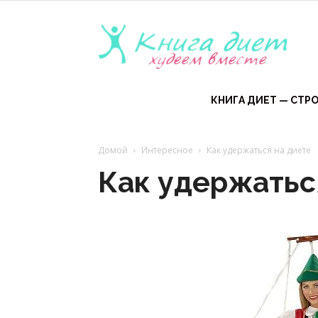
Книга
диет
КНИГА ДИЕТ — СТРО
Домой
Интересное
Как удержаться на диете
—
Как удержатьс
эффе
диет