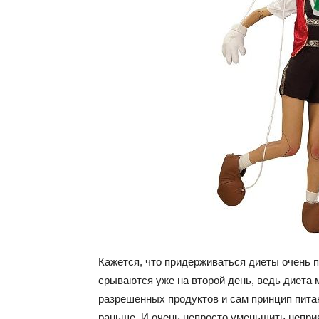
и
сове
для
похуд
Кажется, что придерживаться диеты очень п
срываются уже на второй день, ведь диета м
разрешенных продуктов и сам принцип питан
раньше. И очень непросто уменьшить непри