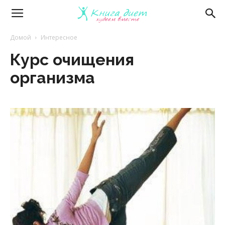
Книга
Домой
Интересное
Курс очищения
диет
организма
—
эффективные
диеты
и