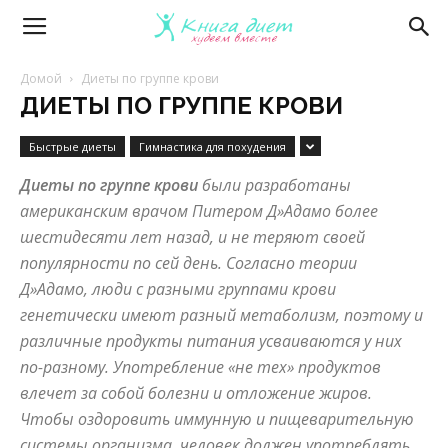
Книга
Домой
Диеты по группе крови
ДИЕТЫ ПО ГРУППЕ КРОВИ
диет
Быстрые диеты
Гимнастика для похудения
Диеты по группе крови
были разработаны
—
американским врачом Питером Д»Адамо более
шестидесяти лет назад, и не теряют своей
популярности по сей день. Согласно теории
эффективные
Д»Адамо, люди с разными группами крови
генетически имеют разный метаболизм, поэтому и
различные продукты питания усваиваются у них
диеты
по-разному. Употребление «не тех» продуктов
влечет за собой болезни и отложение жиров.
Чтобы оздоровить иммунную и пищеварительную
и
системы организма, человек должен употреблять