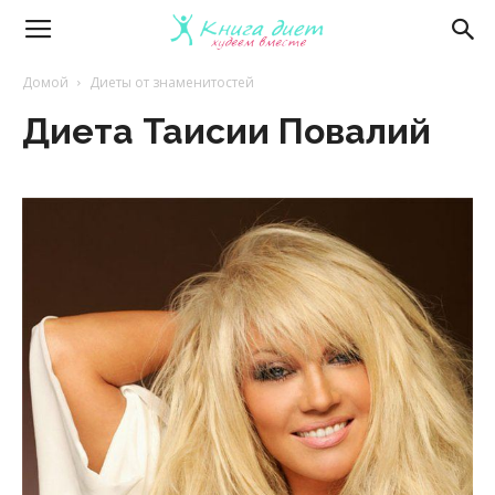
Книга
Домой
Диеты от знаменитостей
Диета Таисии Повалий
диет
—
эффективные
диеты
и