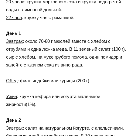
20 часов
: кружку морковного сока и кружку подогретой
воды с лимонной долькой.
22 часа
: кружку чая с ромашкой.
День 1
Завтрак
: около 70-80 г мюслей вместе с хлебом с
отрубями и одна ложка меда. В 11 зеленый салат (100 г),
сыр с хлебом, на муке грубого помола, один помидор и
запейте стаканом сока из винограда.
Обед
: филе индейки или курицы (200 г).
Ужин
: кружка кефира или йогурта маленькой
жирности(1%).
День 2
Завтрак
: салат на натуральном йогурте, с апельсинами,
бананами, хлеб с отрубями и киви. В 10 часов один