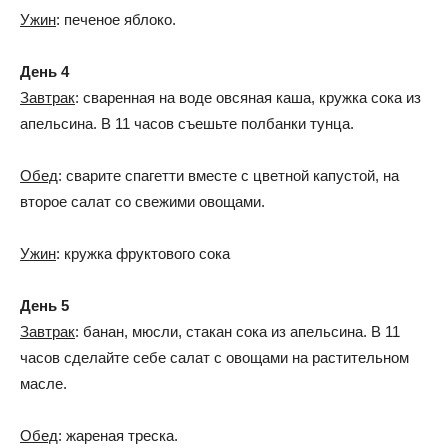
Ужин
: печеное яблоко.
День 4
Завтрак
: сваренная на воде овсяная каша, кружка сока из
апельсина. В 11 часов съешьте полбанки тунца.
Обед
: сварите спагетти вместе с цветной капустой, на
второе салат со свежими овощами.
Ужин
: кружка фруктового сока
День 5
Завтрак
: банан, мюсли, стакан сока из апельсина. В 11
часов сделайте себе салат с овощами на растительном
масле.
Обед
: жареная треска.