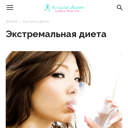
Книга
Домой
Быстрые диеты
Экстремальная диета
диет
—
эффективные
диеты
и