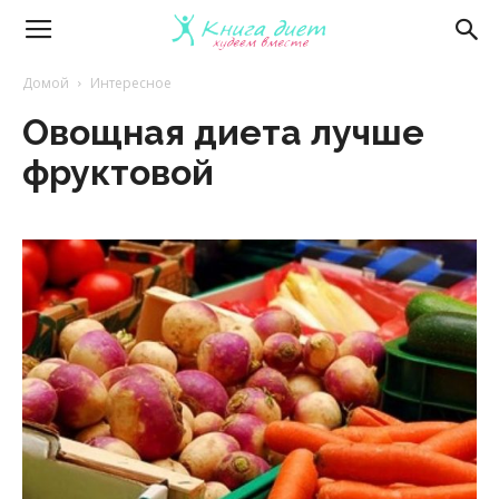
Книга
Домой
Интересное
Овощная диета лучше
диет
фруктовой
—
эффективные
диеты
и