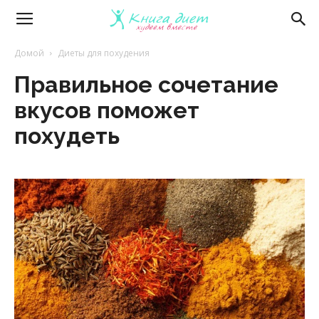
Книга
Домой
Диеты для похудения
Правильное сочетание
диет
вкусов поможет
похудеть
—
эффективные
диеты
и