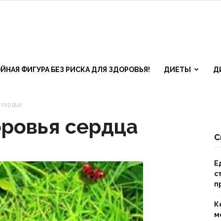
ЙНАЯ ФИГУРА БЕЗ РИСКА ДЛЯ ЗДОРОВЬЯ!
ДИЕТЫ
Д
 сердца
оровья сердца
С
ктивные
Е
с
п
ы
К
м