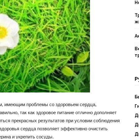
Н
Т
ж
ты
А
В
т
ения
Р
Б
м, имеющим проблемы со здоровьем сердца,
Г
вильно, так как здоровое питание отлично дополняет
Д
ться прекрасных результатов при условии соблюдения
Д
здоровья сердца позволяет эффективно очистить
Д
рина и укрепить сосуды.