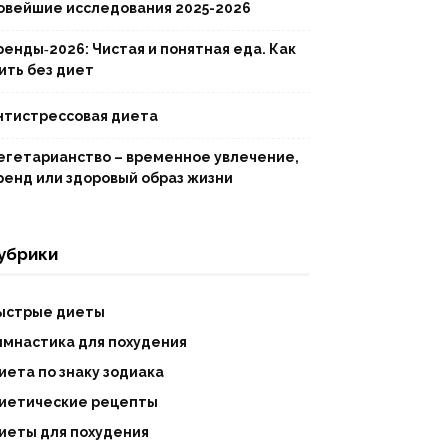
овейшие исследования 2025-2026
ренды‑2026: Чистая и понятная еда. Как
ить без диет
нтистрессовая диета
егетарианство – временное увлечение,
ренд или здоровый образ жизни
убрики
ыстрые диеты
имнастика для похудения
иета по знаку зодиака
иетические рецепты
иеты для похудения