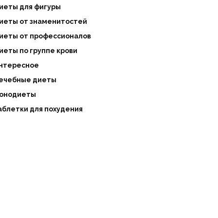
иеты для фигуры
иеты от знаменитостей
иеты от профессионалов
иеты по группе крови
нтересное
ечебные диеты
онодиеты
аблетки для похудения