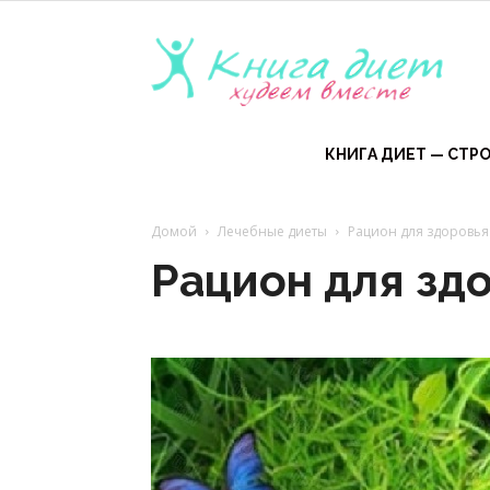
Книга
диет
КНИГА ДИЕТ — СТРО
Домой
Лечебные диеты
Рацион для здоровья
—
Рацион для зд
эффе
диет