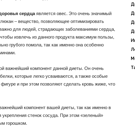
Д
доровья сердца
является овес. Это очень значимый
Д
аглюкан – вещество, позволяющее оптимизировать
Д
о важно для людей, страдающих заболеваниями сердца,
Д
 чтобы извлечь из данного продукта максимум пользы,
И
но грубого помола, так как именно она особенно
Л
минами.
М
Т
гой важнейший компонент данной диеты. Он очень
 белки, которые легко усваиваются, а также особые
 фигуре и при этом позволяют сделать кровь жиже, что
важнейший компонент вашей диеты, так как именно в
 укрепления стенок сосуда. При этом «зеленый»
ым горошком.