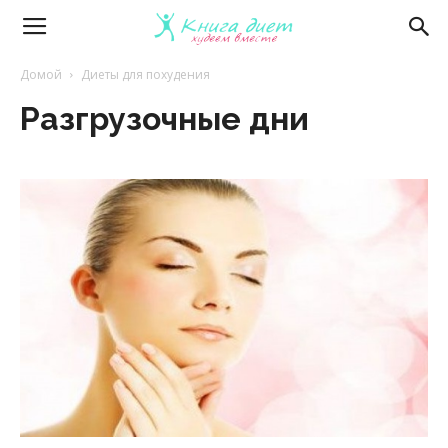
Книга
Домой
Диеты для похудения
Разгрузочные дни
диет
—
эффективные
диеты
и