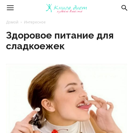
Книга
Домой
Интересное
Здоровое питание для
диет
сладкоежек
—
эффективные
диеты
и