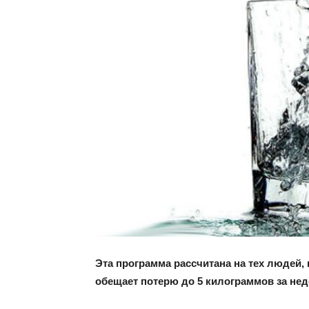
и
сове
для
похуд
Эта программа рассчитана на тех людей,
обещает потерю до 5 килограммов за не