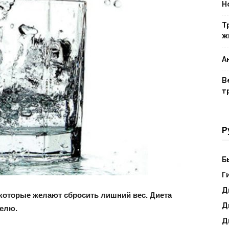
Н
Т
ж
ты
А
В
т
ения
Р
Б
Г
Д
 которые желают сбросить лишний вес. Диета
Д
делю.
Д