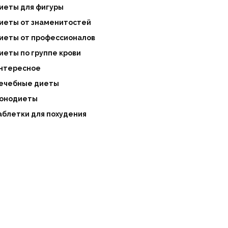
иеты для фигуры
иеты от знаменитостей
иеты от профессионалов
иеты по группе крови
нтересное
ечебные диеты
онодиеты
аблетки для похудения