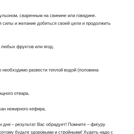
ульоном, сваренным на свинине или говядине.
я силы и желание добиться своей цели и продолжить
з любых фруктов или ягод.
го необходимо развести теплой водой (половина
щного отвара.
акан нежирного кефира.
 дня – результат Вас обрадует! Помните – фигуру
 Поэтому будьте здоровыми и стройными! Худеть надо с