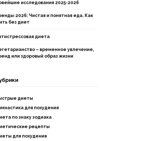
овейшие исследования 2025-2026
ренды‑2026: Чистая и понятная еда. Как
ить без диет
нтистрессовая диета
егетарианство – временное увлечение,
ренд или здоровый образ жизни
убрики
ыстрые диеты
имнастика для похудения
иета по знаку зодиака
иетические рецепты
иеты для похудения