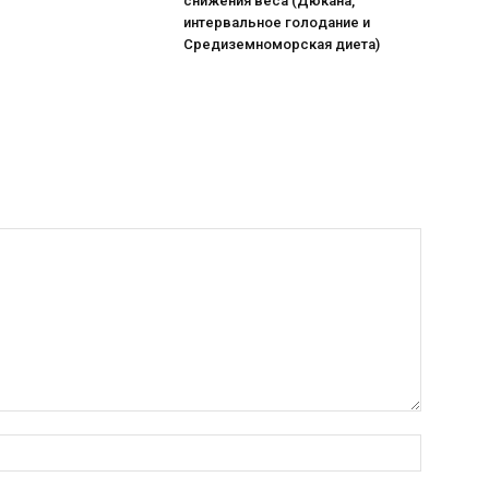
снижения веса (Дюкана,
интервальное голодание и
Средиземноморская диета)