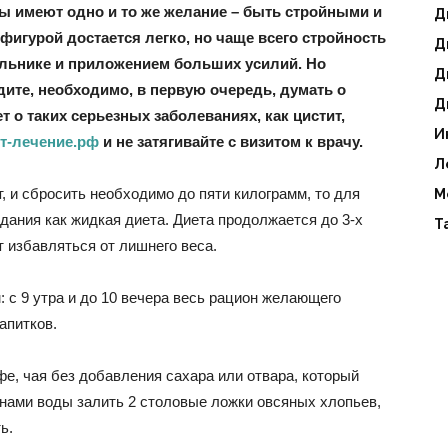
 имеют одно и то же желание – быть стройными и
Д
игурой достается легко, но чаще всего стройность
Д
льнике и приложением больших усилий. Но
Д
идите, необходимо, в первую очередь, думать о
Д
т о таких серьезных заболеваниях, как цистит,
И
т-лечение.рф
и не затягивайте с визитом к врачу.
Л
, и сбросить необходимо до пяти килограмм, то для
М
дания как жидкая диета. Диета продолжается до 3-х
Т
т избавляться от лишнего веса.
 с 9 утра и до 10 вечера весь рацион желающего
апитков.
фе, чая без добавления сахара или отвара, который
нами воды залить 2 столовые ложки овсяных хлопьев,
ь.