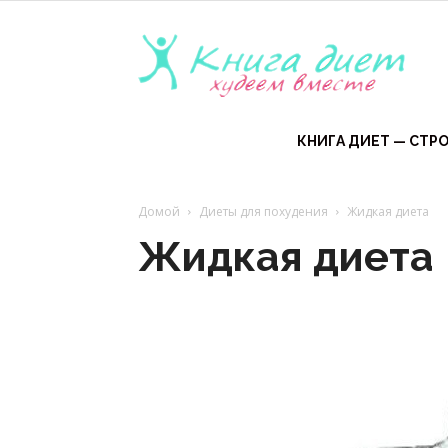
Книга
диет
КНИГА ДИЕТ — СТРО
Домой
Диеты для похудения
Жидкая диета
—
Жидкая диета
эффе
диет