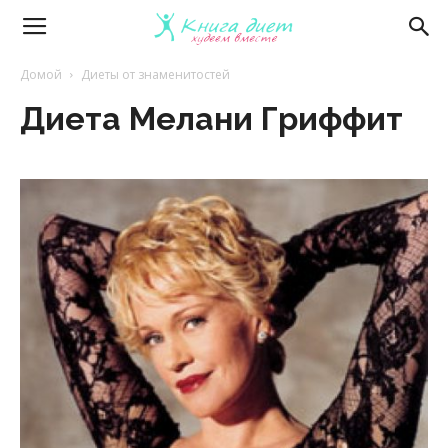
Книга
Домой
Диеты от знаменитостей
Диета Мелани Гриффит
диет
—
эффективные
диеты
и