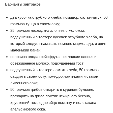
Варианты завтраков:
два кусочка отрубного хлеба, помидор, салат-латук, 50
граммов тунца в своем соку;
25 граммов несладких хлопьев с молоком,
подсушенный в тостере кусочек отрубного хлеба, на
который следует намазать немного мармелада, и один
маленький банан;
половина плода грейпфрута, несладкие хлопья и
обезжиренное молоко, подсушенный тост;
подсушенный в тостере ломтик хлеба, 50 граммов
сардин в своем соку, помидор ломтиками и стакан
лимонного сока;
50 граммов грибов отварить в курином бульоне,
прожарить на гриле ломтик нежирного бекона,
хрустящий тост, одно яйцо всмятку и полстакана
апельсинового сока.