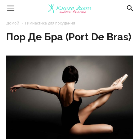
Книга
Домой
Гимнастика для похудения
Пор Де Бра (Port De Bras)
диет
—
эффективные
диеты
и