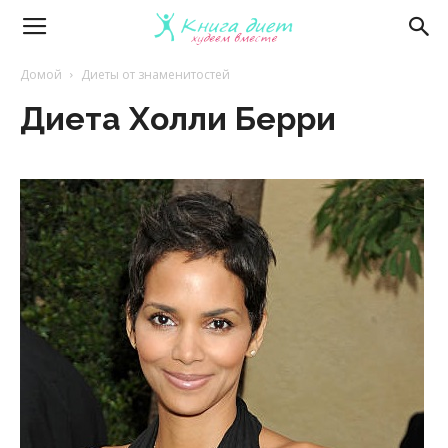
Книга
Домой
Диеты от знаменитостей
Диета Холли Берри
диет
—
эффективные
диеты
и