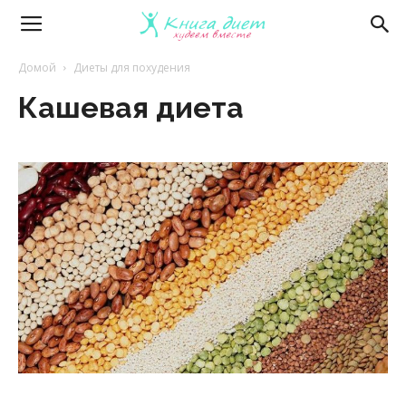
Книга
Домой
Диеты для похудения
Кашевая диета
диет
—
эффективные
диеты
и