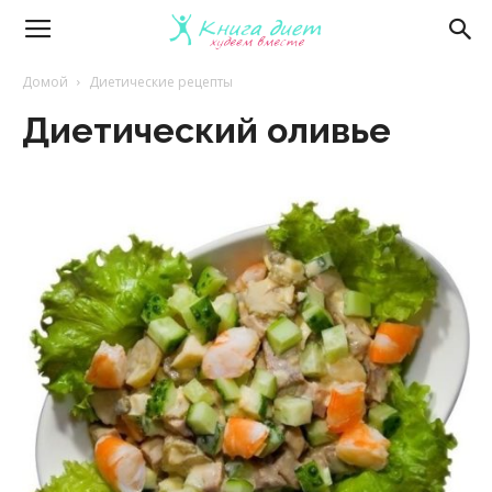
Книга
Домой
Диетические рецепты
Диетический оливье
диет
—
эффективные
диеты
и