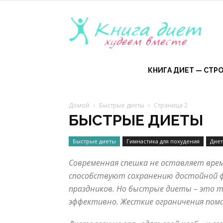
Книга
диет
КНИГА ДИЕТ — СТРО
Домой
Быстрые диеты
Страница 2
—
БЫСТРЫЕ ДИЕТЫ
Быстрые диеты
Гимнастика для похудения
Диет
эффе
Современная спешка не оставляет врем
способствуют сохранению достойной фо
праздников. Но быстрые диеты – это 
диет
эффективно. Жесткие ограничения помо