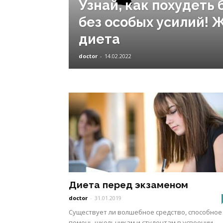
Узнай, как похудеть
без особых усилий! 
диета
doctor
-
14.02.2022
Диета перед экзаменом
doctor
-
31.01.2019
Существует ли волшебное средство, способное
помочь школьникам и студентам в усвоении