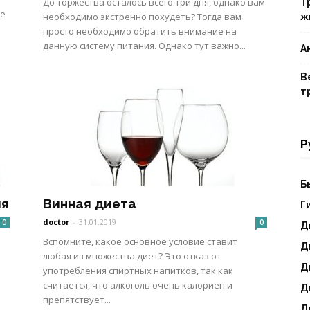
До торжества осталось всего три дня, однако вам
Т
че
необходимо экстренно похудеть? Тогда вам
ж
просто необходимо обратить внимание на
данную систему питания. Однако тут важно...
А
В
т
Р
Б
ия
Винная диета
Г
doctor
-
31.01.2019
0
0
Д
Вспомните, какое основное условие ставит
Д
любая из множества диет? Это отказ от
Д
употребления спиртных напитков, так как
считается, что алкоголь очень калориен и
Д
препятствует...
Д