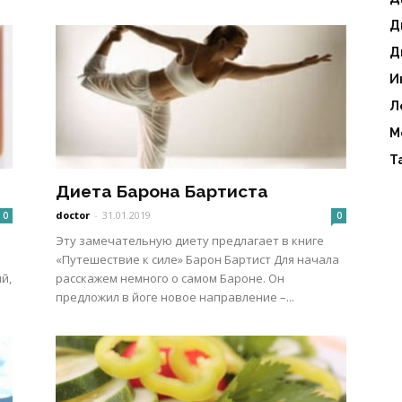
Д
Д
И
Л
М
Т
Диета Барона Бартиста
doctor
-
31.01.2019
0
0
Эту замечательную диету предлагает в книге
«Путешествие к силе» Барон Бартист Для начала
й,
расскажем немного о самом Бароне. Он
предложил в йоге новое направление –...