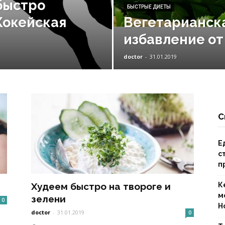
 быстро
БЫСТРЫЕ ДИЕТЫ
Жокейская
Вегетарианска
избавление от
doctor
-
31.01.2019
С
Е
с
п
Худеем быстро на твороге и
К
м
зелени
0
Н
doctor
-
31.01.2019
0