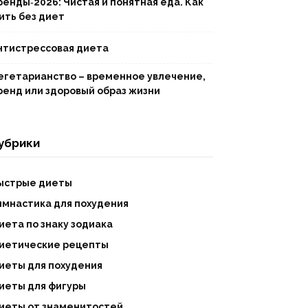
ренды‑2026: Чистая и понятная еда. Как
ить без диет
нтистрессовая диета
егетарианство – временное увлечение,
ренд или здоровый образ жизни
убрики
ыстрые диеты
имнастика для похудения
иета по знаку зодиака
иетические рецепты
иеты для похудения
иеты для фигуры
иеты от знаменитостей