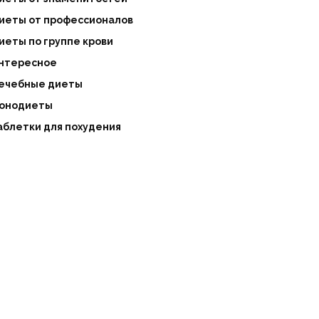
иеты от профессионалов
иеты по группе крови
нтересное
ечебные диеты
онодиеты
аблетки для похудения