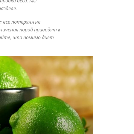
тировки веса. Мы
азделе.
: все потерянные
аничения порой приводят к
вайте, что помимо диет