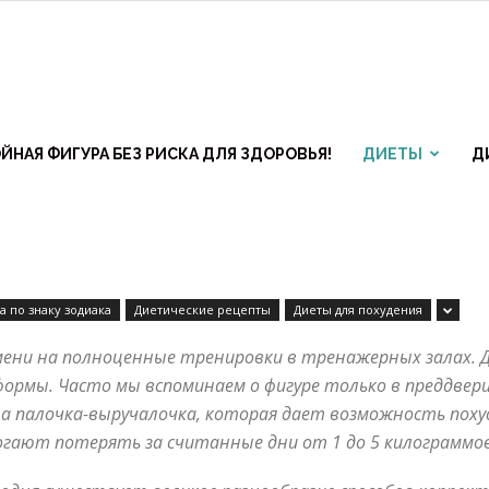
ЙНАЯ ФИГУРА БЕЗ РИСКА ДЛЯ ЗДОРОВЬЯ!
ДИЕТЫ
Д
а по знаку зодиака
Диетические рецепты
Диеты для похудения
ктивные
ени на полноценные тренировки в тренажерных залах. Да 
рмы. Часто мы вспоминаем о фигуре только в преддвери
та палочка-выручалочка, которая дает возможность пох
ы
гают потерять за считанные дни от 1 до 5 килограммов