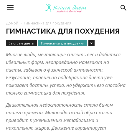
Книга
Домой
Гимнастика для похудения
ГИМНАСТИКА ДЛЯ ПОХУДЕНИЯ
диет
Быстрые диеты
Гимнастика для похудения
Многие люди, мечтающие снизить вес и добиться
—
идеальных форм, неоправданно налегают на
диеты, забывая о физической активности.
Безусловно, правильно подобранная диета уже
эффективные
помогает достичь успеха, но удержать его способна
только гимнастика для похудения.
Двигательная недостаточность стала бичом
диеты
нашего времени. Малоподвижный образ жизни
приводит к уменьшению метаболизма и
накоплению жиров. Движение гарантирует
и