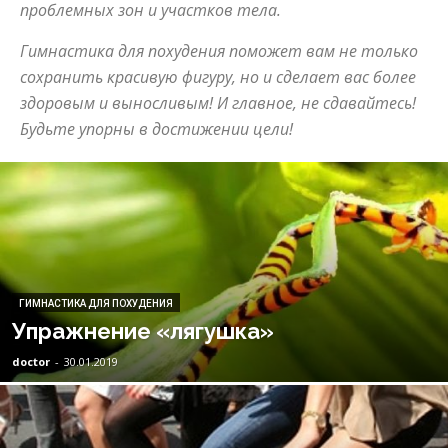
проблемных зон и участков тела.
Гимнастика для похудения поможет вам не только
сохранить красивую фигуру, но и сделает вас более
здоровым и выносливым! И главное, не сдавайтесь!
Будьте упорны в достижении цели!
ГИМНАСТИКА ДЛЯ ПОХУДЕНИЯ
Упражнение «лягушка»
doctor
-
30.01.2019