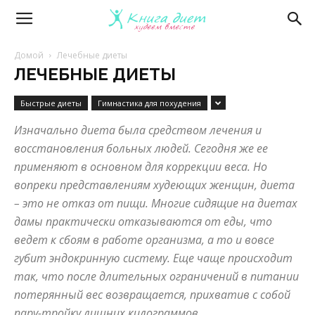
Книга
Домой
Лечебные диеты
ЛЕЧЕБНЫЕ ДИЕТЫ
диет
Быстрые диеты
Гимнастика для похудения
Изначально диета была средством лечения и
—
восстановления больных людей. Сегодня же ее
применяют в основном для коррекции веса. Но
вопреки представлениям худеющих женщин, диета
эффективные
– это не отказ от пищи. Многие сидящие на диетах
дамы практически отказываются от еды, что
ведет к сбоям в работе организма, а то и вовсе
диеты
губит эндокринную систему. Еще чаще происходит
так, что после длительных ограничений в питании
потерянный вес возвращается, прихватив с собой
и
пару-тройку лишних килограммов.